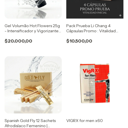
Gel Volumão Hot Flowers 25g
Pack Prueba Li Chang 4
- Intensificador y Vigorizante
Cápsulas Promo : Vitalidad
Masculino Premium
Inicial
$20.000,00
$10.500,00
Spanish Gold Fly 12 Sachets
VIGRX for men x60
Afrodisíaco Femenino |