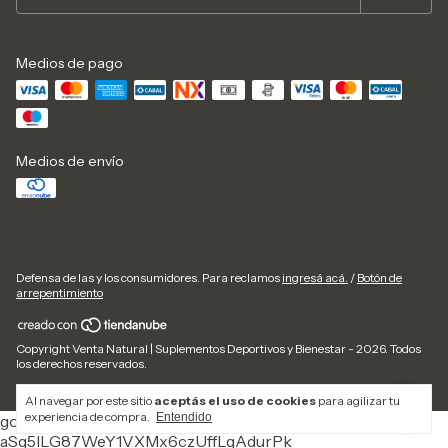
Medios de pago
Medios de envío
Defensa de las y los consumidores. Para reclamos
ingresá acá.
/
Botón de
arrepentimiento
Copyright Venta Natural | Suplementos Deportivos y Bienestar - 2026. Todos
los derechos reservados.
Al navegar por este sitio
aceptás el uso de cookies
para agilizar tu
experiencia de compra.
Entendido
google-site-verification=ZStYgV9S3yI-
aSq5lLG87WeY1VXMx6czUffLgAdurPk