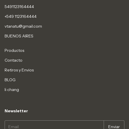
5491123164444
+549 1123164444
vtanatu@gmail.com
BUENOS AIRES
Productos
Contacto
Retiros y Envios
BLOG
li chang
Newsletter