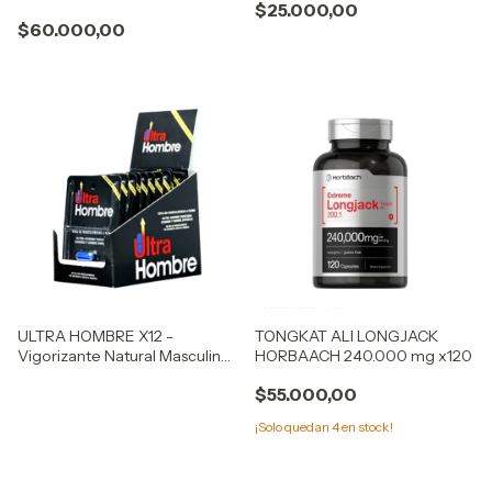
$25.000,00
Estimulante del Deseo y
$60.000,00
Sensibilidad
ULTRA HOMBRE X12 -
TONGKAT ALI LONGJACK
Vigorizante Natural Masculino
HORBAACH 240.000 mg x120
Premium
$55.000,00
¡Solo quedan
4
en stock!