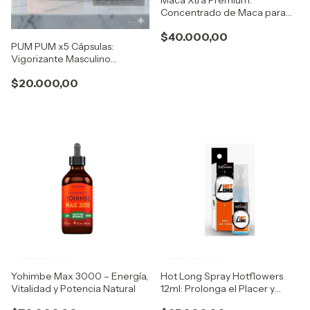
Maca Xtra Premium:
Concentrado de Maca para
Vitalidad y Energía Vía Natura
$40.000,00
Organics
PUM PUM x5 Cápsulas:
Vigorizante Masculino
(Original - Entrega Inmediata)
$20.000,00
Yohimbe Max 3000 – Energía,
Hot Long Spray Hotflowers
Vitalidad y Potencia Natural
12ml: Prolonga el Placer y
Maximiza tu Desempeño