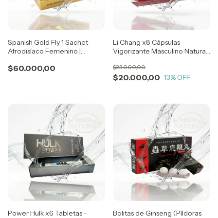
Spanish Gold Fly 1 Sachet
Li Chang x8 Cápsulas
Afrodisíaco Femenino |
Vigorizante Masculino Natural |
Estimulante del Deseo y
Energía, Rendimiento y
$60.000,00
$23.000,00
Sensibilidad
Vitalidad
$20.000,00
13
% OFF
Power Hulk x6 Tabletas -
Bolitas de Ginseng (Píldoras